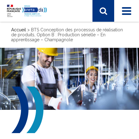
Accueil
>
BTS Conception des processus de réalisation
de produits, Option B : Production sérielle – En
apprentissage – Champagnole
SECTEUR D'ACTIVITÉ
Sciences humaines, langues, pédagogie, information
communication
Sport, hôtellerie, restauration, tourisme
Vie et gestion des organisations
Transport – Logistique
Arts, spectacle, industries créatives
BTP - bâtiment travaux publics
Commerce, marketing, finance
Electronique, informatique, télécomunication
Energie, électricité