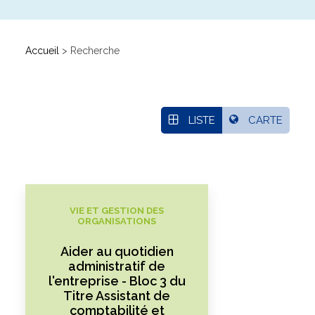
Qui sommes-nous ?
Accueil
>
Recherche
GRETA-CFA de Besançon
GRETA-CFA Haute-Saône – Nord Franche-Comté
GRETA-CFA du Haut-Doubs
GRETA-CFA Jura
LISTE
CARTE
Nos offres d’emplois
VIE ET GESTION DES
ORGANISATIONS
Aider au quotidien
administratif de
l'entreprise - Bloc 3 du
Titre Assistant de
comptabilité et