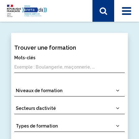
Trouver une formation
SECTEUR D'ACTIVITÉ
Mots-clés
Electronique, informatique, télécomunication
Energie, électricité
Industrie, matières premières
Santé, social, sécurité
Sciences humaines, langues, pédagogie, information
communication
Sport, hôtellerie, restauration, tourisme
Vie et gestion des organisations
Transport – Logistique
Arts, spectacle, industries créatives