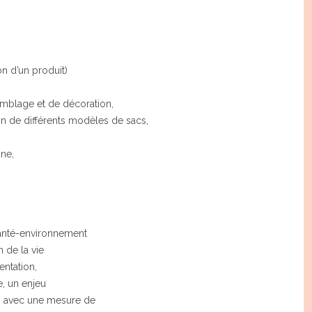
on d’un produit)
emblage et de décoration,
ion de différents modèles de sacs,
ine,
anté-environnement
 de la vie
ntation,
, un enjeu
e, avec une mesure de