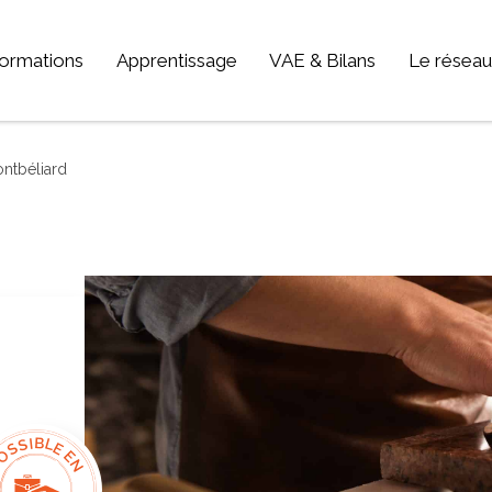
ormations
Apprentissage
VAE & Bilans
Le réseau
TEUR D'ACTIVITÉ
Qui som
GRETA-C
ntbéliard
Electronique, informatique, télécomunication
GRETA-C
Energie, électricité
GRETA-C
Industrie, matières premières
GRETA-C
Santé, social, sécurité
Nos offr
Sciences humaines, langues, pédagogie, information communication
Sport, hôtellerie, restauration, tourisme
Vie et gestion des organisations
Transport – Logistique
Arts, spectacle, industries créatives
BTP - bâtiment travaux publics
OSSIBLE EN
Commerce, marketing, finance