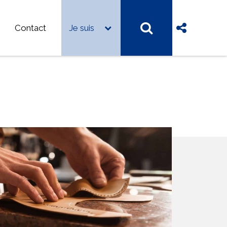
Contact
Je suis
mes-nous ?
FA de Besançon
FA Haute-Saône – Nord Franche-Comté
FA du Haut-Doubs
FA Jura
es d’emplois