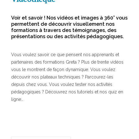
Electronique, informatique, télécomunication
Energie, électricité
Voir et savoir ! Nos vidéos et images à 360° vous
permettent de découvrir visuellement nos
GRETA
formations à travers des témoignages, des
présentations ou des activités pédagogiques.
GRETA-CFA de Besançon
GRETA-CFA du Haut-Doubs
Vous voulez savoir ce que pensent nos apprenants et
GRETA-CFA Haute-Saône & Nord Franche-Comté
partenaires des formations Greta ? Plus de trente vidéos
GRETA-CFA JURA
vous le montrent de façon dynamique. Vous voulez
GIP FTLV
découvrir nos plateaux techniques ? Parcourez-les
depuis chez vous. Vous voulez tester nos activités
PROCHAINES FORMATIONS
pédagogiques ? Découvrez nos tutoriels et nos quiz en
ligne…
Pré-inscription aux formations en Franche-Comté
Plateforme entreprise – Recrutement