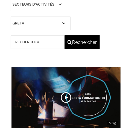
Qui sommes-nous ?
GRETA-CFA de Besançon
GRETA-CFA Haute-Saône – Nord Franche-Comté
GRETA-CFA du Haut-Doubs
Rechercher
GRETA-CFA Jura
Nos offres d’emplois
01:39