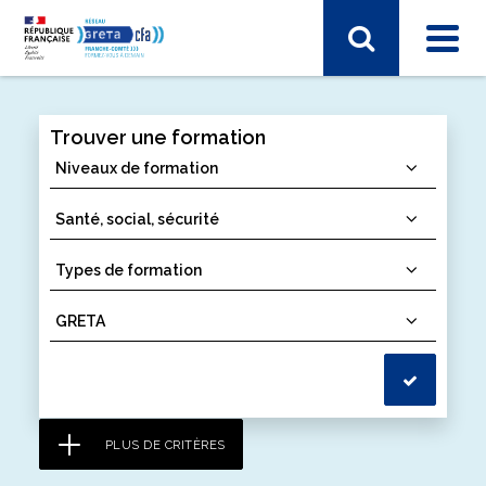
Trouver une formation
SECTEUR D'ACTIVITÉ
Arts, spectacle, industries créatives
BTP - bâtiment travaux publics
Commerce, marketing, finance
Electronique, informatique, télécomunication
Energie, électricité
Industrie, matières premières
Santé, social, sécurité
Sciences humaines, langues, pédagogie, information
PLUS DE CRITÈRES
communication
Sport, hôtellerie, restauration, tourisme