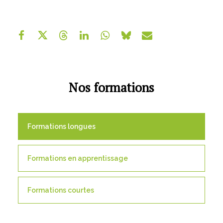
Qui sommes-nous ?
GRETA-CFA de Besançon
GRETA-CFA Haute-Saône – Nord Franche-Comté
GRETA-CFA du Haut-Doubs
GRETA-CFA Jura
Nos formations
Nos offres d’emplois
Formations longues
Formations en apprentissage
Formations courtes