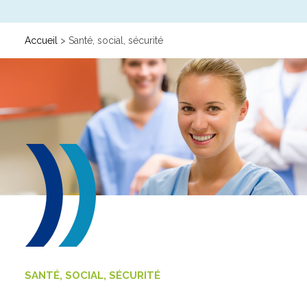
Vie et gestion des organisations
Transport – Logistique
Accueil
>
Santé, social, sécurité
GRETA
GRETA-CFA JURA
GIP FTLV
GRETA-CFA de Besançon
GRETA-CFA du Haut-Doubs
GRETA-CFA Haute-Saône & Nord Franche-Comté
PROCHAINES FORMATIONS
Pré-inscription aux formations en Franche-Comté
Plateforme entreprise – Recrutement
SANTÉ, SOCIAL, SÉCURITÉ