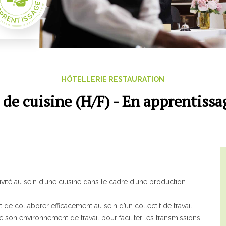
PRENTISSAGE
ETA
GRETA-CFA de Besançon
GRETA-CFA du Haut-Doubs
GRETA-CFA Haute-Saône & Nord Franche-Comté
HÔTELLERIE RESTAURATION
GRETA-CFA JURA
e cuisine (H/F) - En apprentissa
GIP FTLV
OCHAINES FORMATIONS
Pré-inscription aux formations en Franche-Comté
Plateforme entreprise – Recrutement
tivité au sein d’une cuisine dans le cadre d’une production
e collaborer efficacement au sein d’un collectif de travail
n environnement de travail pour faciliter les transmissions