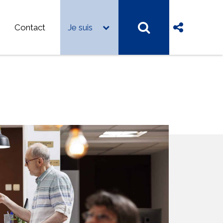
Contact
Je suis
mes-nous ?
FA de Besançon
FA Haute-Saône – Nord Franche-Comté
FA du Haut-Doubs
FA Jura
es d’emplois