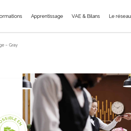
ormations
Apprentissage
VAE & Bilans
Le réseau
TEUR D'ACTIVITÉ
Qui som
GRETA-C
ge – Gray
Sciences humaines, langues, pédagogie, information communication
GRETA-C
Sport, hôtellerie, restauration, tourisme
GRETA-C
Vie et gestion des organisations
GRETA-C
Transport – Logistique
Nos offr
Arts, spectacle, industries créatives
BTP - bâtiment travaux publics
Commerce, marketing, finance
Electronique, informatique, télécomunication
Energie, électricité
Industrie, matières premières
OSSIBLE EN
Santé, social, sécurité