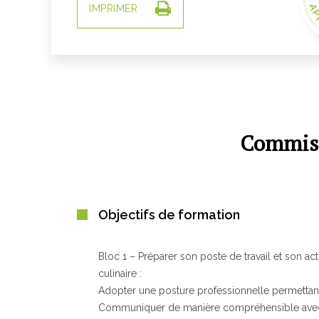
AP
IMPRIMER
GR
Commis d
PR
Objectifs de formation
Bloc 1 – Préparer son poste de travail et son ac
culinaire :
Adopter une posture professionnelle permettant d
Communiquer de manière compréhensible avec so