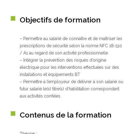
Objectifs de formation
Qui sommes-nous ?
GRETA-CFA de Besançon
GRETA-CFA Haute-Saône – Nord Franche-Comté
– Permettre au salarié de connaître et de maîtriser les
GRETA-CFA du Haut-Doubs
prescriptions de sécurité selon la norme NFC 18-510
GRETA-CFA Jura
/ A1 au regard de son activité professionnelle
Nos offres d’emplois
– Intégrer la prévention des risques d’origine
électrique pour les interventions effectuées sur des
installations et équipements BT
– Permettre à l’employeur de délivrer à son salarié ou
futur salarié le(s) titre(s) d’habilitation correspondant
aux activités confiées
Contenus de la formation
Théorie :