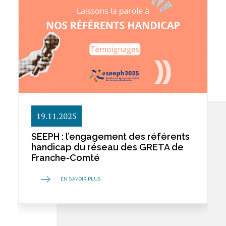
férents
ETA de
13.06.2025
L’EEP du Greta Jura fête son pre
anniversaire