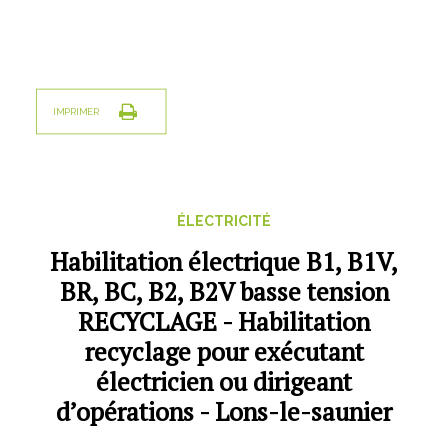
Electronique, informatique, télécomunication
Energie, électricité
GRETA
IMPRIMER
GRETA-CFA de Besançon
GRETA-CFA du Haut-Doubs
GRETA-CFA Haute-Saône & Nord Franche-Comté
GRETA-CFA JURA
ÉLECTRICITÉ
GIP FTLV
Habilitation électrique B1, B1V,
PROCHAINES FORMATIONS
BR, BC, B2, B2V basse tension
RECYCLAGE - Habilitation
Pré-inscription aux formations en Franche-Comté
recyclage pour exécutant
Plateforme entreprise – Recrutement
électricien ou dirigeant
d’opérations - Lons-le-saunier