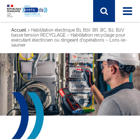
Accueil
>
Habilitation électrique B1, B1V, BR, BC, B2, B2V
basse tension RECYCLAGE – Habilitation recyclage pour
exécutant électricien ou dirigeant d’opérations – Lons-le-
saunier
SECTEUR D'ACTIVITÉ
Industrie, matières premières
Santé, social, sécurité
Sciences humaines, langues, pédagogie, information
communication
Sport, hôtellerie, restauration, tourisme
Vie et gestion des organisations
Transport – Logistique
Arts, spectacle, industries créatives
BTP - bâtiment travaux publics
Commerce, marketing, finance