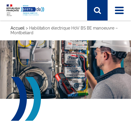
Accueil
>
Habilitation électrique H0V BS BE manoeuvre –
Montbéliard
SECTEUR D'ACTIVITÉ
Arts, spectacle, industries créatives
BTP - bâtiment travaux publics
Commerce, marketing, finance
Electronique, informatique, télécomunication
Energie, électricité
Industrie, matières premières
Santé, social, sécurité
Sciences humaines, langues, pédagogie, information
communication
Sport, hôtellerie, restauration, tourisme