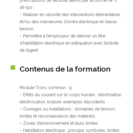
prescriptions de sécurité définis par la norme NF C
18-510 ;
– Réaliser en sécurité des interventions élémentaires
Qui sommes-nous ?
et/ou des manœuvres d’ordre électrique en basse
GRETA-CFA de Besançon
tension
GRETA-CFA Haute-Saône – Nord Franche-Comté
– Permettre à l’employeur de délivrer un titre
GRETA-CFA du Haut-Doubs
d’habilitation électrique en adéquation avec l’activité
GRETA-CFA Jura
de l’agent
Nos offres d’emplois
Contenus de la formation
Module Tronc commun : 1j
– Effets du courant sur le corps humain : électrisation,
électrocution, brûlure, exemples d’accidents
– Ouvrages ou installations : domaines de tension,
limites et reconnaissance des matériels
– Zones d’environnement et leurs limites
– Habilitation électrique : principe, symboles, limites