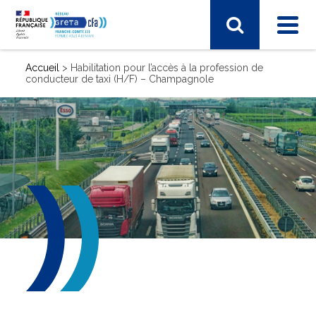
Accueil
>
Habilitation pour l’accès à la profession de
conducteur de taxi (H/F) – Champagnole
SECTEUR D'ACTIVITÉ
Electronique, informatique, télécomunication
Energie, électricité
Industrie, matières premières
Santé, social, sécurité
Sciences humaines, langues, pédagogie, information
communication
Sport, hôtellerie, restauration, tourisme
Vie et gestion des organisations
Transport – Logistique
Arts, spectacle, industries créatives