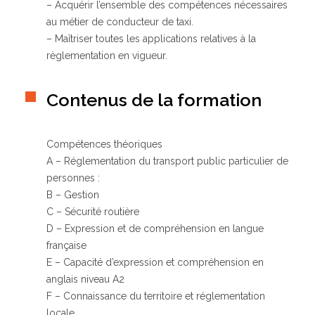
– Acquérir l’ensemble des compétences nécessaires
au métier de conducteur de taxi.
– Maîtriser toutes les applications relatives à la
Qui sommes-nous ?
règlementation en vigueur.
GRETA-CFA de Besançon
GRETA-CFA Haute-Saône – Nord Franche-Comté
Contenus de la formation
GRETA-CFA du Haut-Doubs
GRETA-CFA Jura
Nos offres d’emplois
Compétences théoriques
A – Réglementation du transport public particulier de
personnes :
B – Gestion
C – Sécurité routière
D – Expression et de compréhension en langue
française
E – Capacité d’expression et compréhension en
anglais niveau A2
F – Connaissance du territoire et réglementation
locale