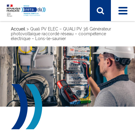
Accueil
>
Quali PV ELEC – QUALI PV 36 Générateur
photovoltaïque raccordé réseau – coompétence
électrique – Lons-le-saunier
SECTEUR D'ACTIVITÉ
Sport, hôtellerie, restauration, tourisme
Vie et gestion des organisations
Transport – Logistique
Arts, spectacle, industries créatives
BTP - bâtiment travaux publics
Commerce, marketing, finance
Electronique, informatique, télécomunication
Energie, électricité
Industrie, matières premières