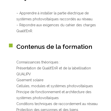
– Apprendre à installer la partie électrique de
Qui sommes-nous ?
systèmes photovoltaïques raccordés au réseau.
GRETA-CFA de Besançon
– Répondre aux exigences du cahier des charges
GRETA-CFA Haute-Saône – Nord Franche-Comté
Qualit’EnR.
GRETA-CFA du Haut-Doubs
GRETA-CFA Jura
Contenus de la formation
Nos offres d’emplois
Connaissances théoriques :
Présentation de Qualit’EnR et de la labellisation
QUALIPV
Gisement solaire
Cellules, modules et systèmes photovoltaïques
Principe de fonctionnement et architecture des
systèmes photovoltaïques
Conditions techniques de raccordement au réseau
Protection des personnes et des biens