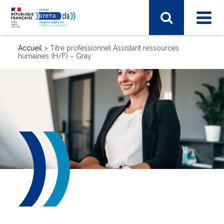
Accueil
>
Titre professionnel Assistant ressources
humaines (H/F) – Gray
SECTEUR D'ACTIVITÉ
Sport, hôtellerie, restauration, tourisme
Vie et gestion des organisations
Transport – Logistique
Arts, spectacle, industries créatives
BTP - bâtiment travaux publics
Commerce, marketing, finance
Electronique, informatique, télécomunication
Energie, électricité
Industrie, matières premières