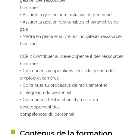
gestion des ressources
humaines
• Assurer la gestion administrative du personnel
Qui sommes-nous ?
• Assurer la gestion des variables et paramètres de
GRETA-CFA de Besançon
paie
GRETA-CFA Haute-Saône – Nord Franche-Comté
• Mettre en place et suivre les indicateurs ressources
GRETA-CFA du Haut-Doubs
humaines
GRETA-CFA Jura
CCP 2 Contribuer au développement des ressources
Nos offres d’emplois
humaines
• Contribuer aux opérations liées à la gestion des
emplois et carrières
• Contribuer au processus de recrutement et
d’intégration du personnel
• Contribuer à l’élaboration et au suivi du
développement des
compétences du personnel
Contenus de la formation