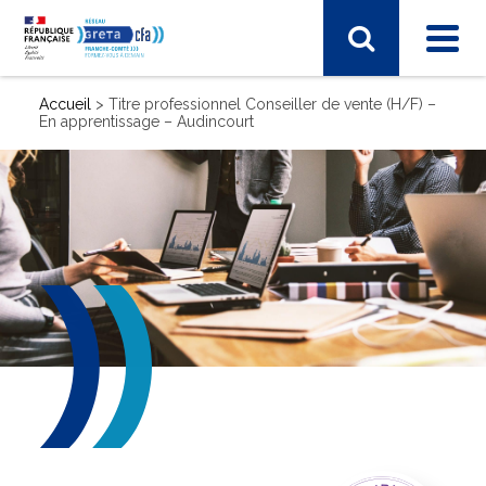
Accueil
>
Titre professionnel Conseiller de vente (H/F) –
En apprentissage – Audincourt
SECTEUR D'ACTIVITÉ
Sciences humaines, langues, pédagogie, information
communication
Sport, hôtellerie, restauration, tourisme
Vie et gestion des organisations
Transport – Logistique
Arts, spectacle, industries créatives
BTP - bâtiment travaux publics
Commerce, marketing, finance
Electronique, informatique, télécomunication
Energie, électricité