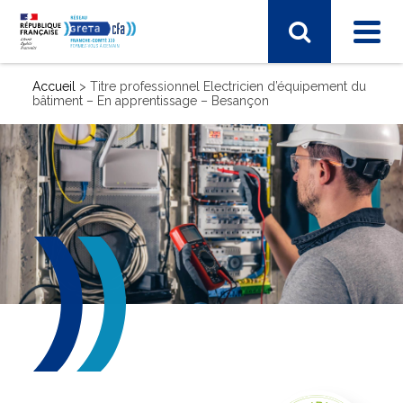
Accueil
>
Titre professionnel Electricien d’équipement du
bâtiment – En apprentissage – Besançon
SECTEUR D'ACTIVITÉ
Energie, électricité
Industrie, matières premières
Santé, social, sécurité
Sciences humaines, langues, pédagogie, information
communication
Sport, hôtellerie, restauration, tourisme
Vie et gestion des organisations
Transport – Logistique
Arts, spectacle, industries créatives
BTP - bâtiment travaux publics