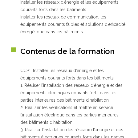
Installer les réseaux d’énergie et les équipements
courants forts dans les bâtiments.
Installer les réseaux de communication, les
Qui sommes-nous ?
équipements courants faibles et solutions d’efficacité
GRETA-CFA de Besançon
énergétique dans les bâtiments.
GRETA-CFA Haute-Saône – Nord Franche-Comté
GRETA-CFA du Haut-Doubs
Contenus de la formation
GRETA-CFA Jura
Nos offres d’emplois
CCP1. Installer les réseaux d’énergie et les
équipements courants forts dans les bâtiments
1. Réaliser l’installation des réseaux d’énergie et des
équipements électriques courants forts dans les
parties intérieures des bâtiments d’habitation
2. Réaliser les vérifications et mettre en service
l’installation électrique dans les parties intérieures
des bâtiments d’habitation
3. Réaliser l’installation des réseaux d’énergie et des
bâtiments électriques courants forts dans les parties