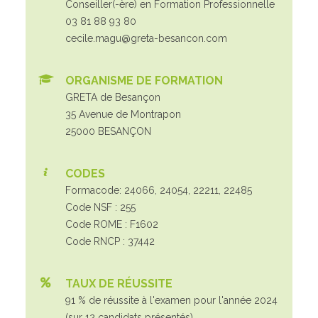
Conseiller(-ère) en Formation Professionnelle
03 81 88 93 80
cecile.magu@greta-besancon.com
ORGANISME DE FORMATION
GRETA de Besançon
35 Avenue de Montrapon
25000 BESANÇON
CODES
Formacode: 24066, 24054, 22211, 22485
Code NSF : 255
Code ROME : F1602
Code RNCP : 37442
TAUX DE RÉUSSITE
91 % de réussite à l'examen pour l'année 2024
(sur 12 candidats présentés)