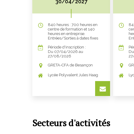
30/04/2027
840 heures : 700 heures en
84
centre de formation et 140
ce
heures en entreprise.
heu
Entrées/Sorties à dates fixes
Ent
Période d'inscription :
Pér
Du 07/04/2026 au
Du
27/08/2026
27
GRETA-CFA de Besançon
GR
Lycée Polyvalent Jules Haag
Ly
Secteurs d'activités