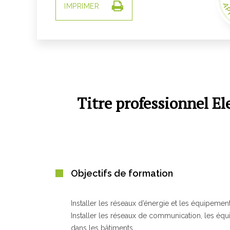
AP
IMPRIMER
GR
Titre professionnel E
PR
Objectifs de formation
Installer les réseaux d’énergie et les équipemen
Installer les réseaux de communication, les équi
dans les bâtiments.