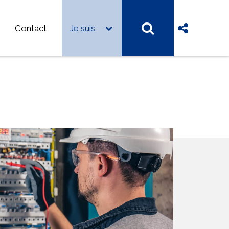
Contact
Je suis
mes-nous ?
FA de Besançon
FA Haute-Saône – Nord Franche-Comté
FA du Haut-Doubs
FA Jura
es d’emplois