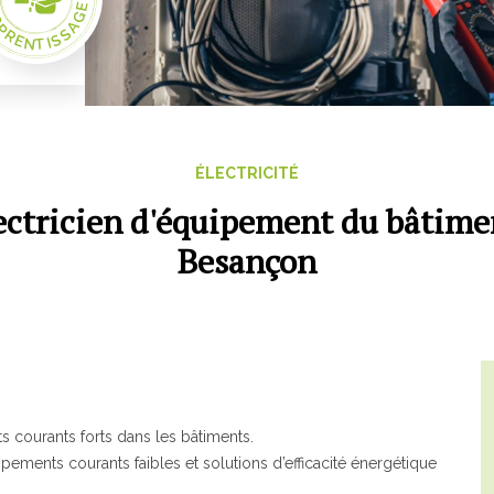
PRENTISSAGE
ETA
GRETA-CFA de Besançon
GRETA-CFA du Haut-Doubs
GRETA-CFA Haute-Saône & Nord Franche-Comté
ÉLECTRICITÉ
GRETA-CFA JURA
lectricien d'équipement du bâtimen
GIP FTLV
Besançon
OCHAINES FORMATIONS
Pré-inscription aux formations en Franche-Comté
Plateforme entreprise – Recrutement
ts courants forts dans les bâtiments.
pements courants faibles et solutions d’efficacité énergétique