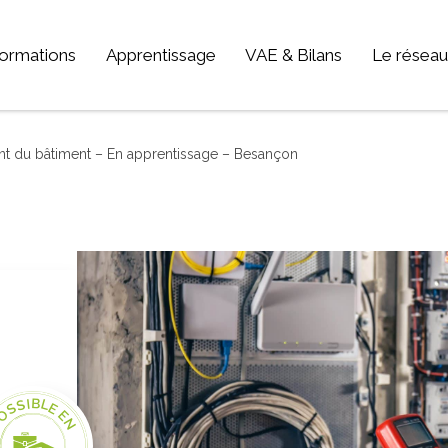
ormations
Apprentissage
VAE & Bilans
Le réseau
TEUR D'ACTIVITÉ
Qui som
GRETA-C
ent du bâtiment – En apprentissage – Besançon
Electronique, informatique, télécomunication
GRETA-C
Energie, électricité
GRETA-C
Industrie, matières premières
GRETA-C
Santé, social, sécurité
Nos offr
Sciences humaines, langues, pédagogie, information communication
Sport, hôtellerie, restauration, tourisme
Vie et gestion des organisations
Transport – Logistique
Arts, spectacle, industries créatives
BTP - bâtiment travaux publics
OSSIBLE EN
Commerce, marketing, finance