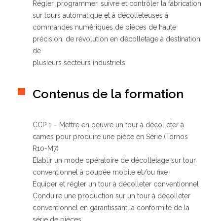
Régler, programmer, suivre et contrôler la fabrication
sur tours automatique et à décolleteuses à
commandes numériques de pièces de haute
Qui sommes-nous ?
précision, de révolution en décolletage à destination
GRETA-CFA de Besançon
de
GRETA-CFA Haute-Saône – Nord Franche-Comté
plusieurs secteurs industriels.
GRETA-CFA du Haut-Doubs
GRETA-CFA Jura
Contenus de la formation
Nos offres d’emplois
CCP 1 – Mettre en oeuvre un tour à décolleter à
cames pour produire une pièce en Série (Tornos
R10-M7)
Établir un mode opératoire de décolletage sur tour
conventionnel à poupée mobile et/ou fixe
Équiper et régler un tour à décolleter conventionnel
Conduire une production sur un tour à décolleter
conventionnel en garantissant la conformité de la
série de pièces