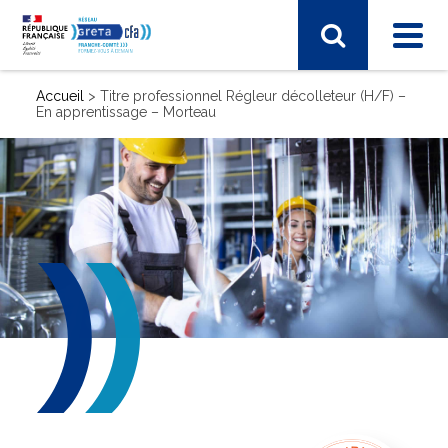
Accueil
>
Titre professionnel Régleur décolleteur (H/F) –
En apprentissage – Morteau
SECTEUR D'ACTIVITÉ
Commerce, marketing, finance
Electronique, informatique, télécomunication
Energie, électricité
Industrie, matières premières
Santé, social, sécurité
Sciences humaines, langues, pédagogie, information
communication
Sport, hôtellerie, restauration, tourisme
Vie et gestion des organisations
Transport – Logistique