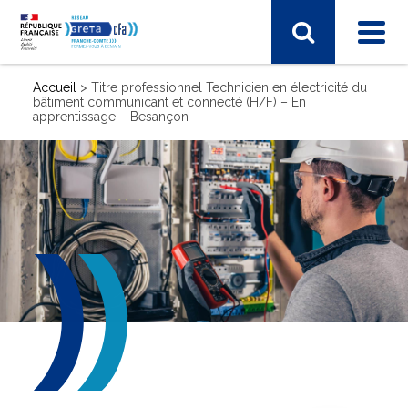
Accueil
>
Titre professionnel Technicien en électricité du
bâtiment communicant et connecté (H/F) – En
apprentissage – Besançon
SECTEUR D'ACTIVITÉ
Arts, spectacle, industries créatives
BTP - bâtiment travaux publics
Commerce, marketing, finance
Electronique, informatique, télécomunication
Energie, électricité
Industrie, matières premières
Santé, social, sécurité
Sciences humaines, langues, pédagogie, information
communication
Sport, hôtellerie, restauration, tourisme