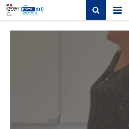
SECTEUR D'ACTIVITÉ
Sciences humaines, langues, pédagogie, information
communication
Sport, hôtellerie, restauration, tourisme
Vie et gestion des organisations
Transport – Logistique
Arts, spectacle, industries créatives
BTP - bâtiment travaux publics
Commerce, marketing, finance
Electronique, informatique, télécomunication
Energie, électricité