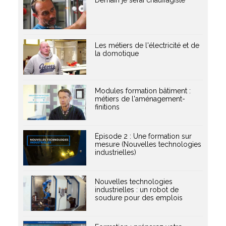
Qui sommes-nous ?
GRETA-CFA de Besançon
Les métiers de l'électricité et de
la domotique
GRETA-CFA Haute-Saône – Nord Franche-Comté
GRETA-CFA du Haut-Doubs
GRETA-CFA Jura
Modules formation bâtiment :
Nos offres d’emplois
métiers de l'aménagement-
finitions
Épisode 2 : Une formation sur
mesure (Nouvelles technologies
industrielles)
Nouvelles technologies
industrielles : un robot de
soudure pour des emplois