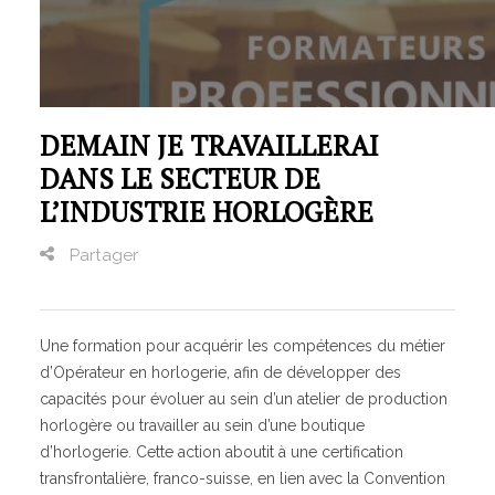
Transport – Logistique
Arts, spectacle, industries créatives
GRETA
DEMAIN JE TRAVAILLERAI
GRETA-CFA de Besançon
DANS LE SECTEUR DE
GRETA-CFA du Haut-Doubs
L’INDUSTRIE HORLOGÈRE
GRETA-CFA Haute-Saône & Nord Franche-Comté
GRETA-CFA JURA
Partager
GIP FTLV
PROCHAINES FORMATIONS
Une formation pour acquérir les compétences du métier
Pré-inscription aux formations en Franche-Comté
d’Opérateur en horlogerie, afin de développer des
Plateforme entreprise – Recrutement
capacités pour évoluer au sein d’un atelier de production
horlogère ou travailler au sein d’une boutique
d’horlogerie. Cette action aboutit à une certification
transfrontalière, franco-suisse, en lien avec la Convention