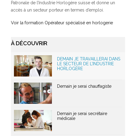
Patronale de l’Industrie Horlogère suisse et donne un
accès à un secteur porteur en termes d’emploi.
Qui sommes-nous ?
Voir la formation Opérateur spécialisé en horlogerie
GRETA-CFA de Besançon
GRETA-CFA Haute-Saône – Nord Franche-Comté
GRETA-CFA du Haut-Doubs
À DÉCOUVRIR
GRETA-CFA Jura
Nos offres d’emplois
DEMAIN JE TRAVAILLERAI DANS
LE SECTEUR DE L’INDUSTRIE
HORLOGÈRE
Demain je serai chauffagiste
Demain je serai secrétaire
médicale