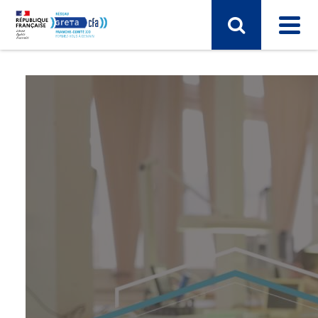
SECTEUR D'ACTIVITÉ
BTP - bâtiment travaux publics
Commerce, marketing, finance
Electronique, informatique, télécomunication
Energie, électricité
Industrie, matières premières
Santé, social, sécurité
Sciences humaines, langues, pédagogie, information
communication
Sport, hôtellerie, restauration, tourisme
Vie et gestion des organisations