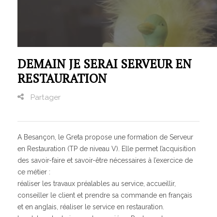
Vie et gestion des organisations
Transport – Logistique
GRETA
DEMAIN JE SERAI SERVEUR EN
GRETA-CFA de Besançon
RESTAURATION
GRETA-CFA du Haut-Doubs
GRETA-CFA Haute-Saône & Nord Franche-Comté
Partager
GRETA-CFA JURA
GIP FTLV
PROCHAINES FORMATIONS
A Besançon, le Greta propose une formation de Serveur
en Restauration (TP de niveau V). Elle permet l’acquisition
Pré-inscription aux formations en Franche-Comté
des savoir-faire et savoir-être nécessaires à l’exercice de
Plateforme entreprise – Recrutement
ce métier :
réaliser les travaux préalables au service, accueillir,
conseiller le client et prendre sa commande en français
et en anglais, réaliser le service en restauration.