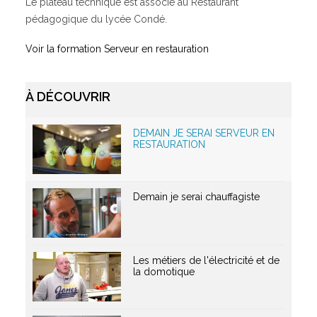
Le plateau technique est associé au Restaurant
pédagogique du lycée Condé.
Qui sommes-nous ?
Voir la formation Serveur en restauration
GRETA-CFA de Besançon
GRETA-CFA Haute-Saône – Nord Franche-Comté
À DÉCOUVRIR
GRETA-CFA du Haut-Doubs
GRETA-CFA Jura
DEMAIN JE SERAI SERVEUR EN
Nos offres d’emplois
RESTAURATION
Demain je serai chauffagiste
Les métiers de l'électricité et de
la domotique