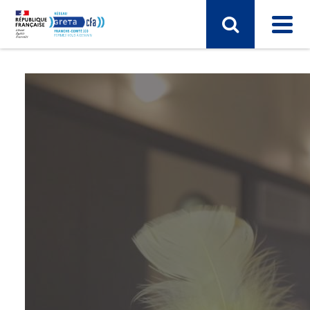
SECTEUR D'ACTIVITÉ
Arts, spectacle, industries créatives
BTP - bâtiment travaux publics
Commerce, marketing, finance
Electronique, informatique, télécomunication
Energie, électricité
Industrie, matières premières
Santé, social, sécurité
Sciences humaines, langues, pédagogie, information
communication
Sport, hôtellerie, restauration, tourisme