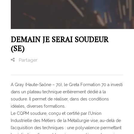
Santé, social, sécurité
Sciences humaines, langues, pédagogie, information
communication
GRETA
DEMAIN JE SERAI SOUDEUR
GRETA-CFA de Besançon
(SE)
GRETA-CFA du Haut-Doubs
GRETA-CFA Haute-Saône & Nord Franche-Comté
Partager
GRETA-CFA JURA
GIP FTLV
PROCHAINES FORMATIONS
A Gray (Haute-Saône – 70), le Greta Formation 70 a investi
dans un plateau technique entièrement dédié à la
Pré-inscription aux formations en Franche-Comté
soudure. Il permet de réaliser, dans des conditions
Plateforme entreprise – Recrutement
idéales, diverses formations.
Le CQPM soudure, conçu et certifié par l’Union
Industrielle des Métiers de la Métallurgie vise, au-delà de
l’acquisition des techniques : une polyvalence permettant