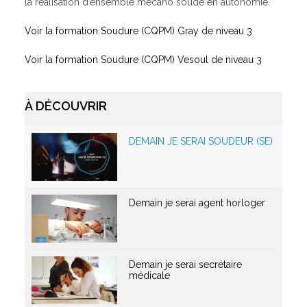
la réalisation d’ensemble mécano soudé en autonomie.
Voir la formation Soudure (CQPM) Gray de niveau 3
Qui sommes-nous ?
Voir la formation Soudure (CQPM) Vesoul de niveau 3
GRETA-CFA de Besançon
GRETA-CFA Haute-Saône – Nord Franche-Comté
GRETA-CFA du Haut-Doubs
À DÉCOUVRIR
GRETA-CFA Jura
Nos offres d’emplois
DEMAIN JE SERAI SOUDEUR (SE)
Demain je serai agent horloger
Demain je serai secrétaire
médicale