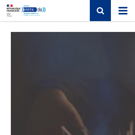
SECTEUR D'ACTIVITÉ
Sport, hôtellerie, restauration, tourisme
Vie et gestion des organisations
Transport – Logistique
Arts, spectacle, industries créatives
BTP - bâtiment travaux publics
Commerce, marketing, finance
Electronique, informatique, télécomunication
Energie, électricité
Industrie, matières premières